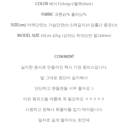
COLOR
베이지(beige)/블랙(black)
FABRIC
코튼45% 폴리55%
SIZE(cm)
어깨단면35 가슴단면50 소매길이30 암홀32 총장125
MODEL SIZE
163cm 47kg (상의55 하의55반 발240mm)
COMMENT
실키한 원사로 만들어진 맥시 기장 원피스입니다.
말 그대로 원단이 실키해서
단단하고 맨들맨들 너무 좋아요 :)
이런 원피스들 여름에 꼭 필요하됴 ㅎㅎㅎㅎㅎ
시원하고 편해서 휘뚤마뚤 입기 딱이랍니다.
일자로 길게 떨어지는 핏인데