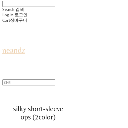
Search
검색
Log In
로그인
Cart
장바구니
neandz
silky short-sleeve
ops (2color)