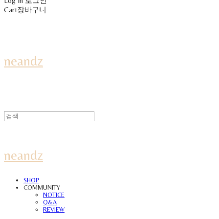
Log In
로그인
Cart
장바구니
neandz
neandz
SHOP
COMMUNITY
NOTICE
Q&A
REVIEW