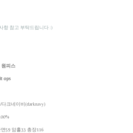
지사항 참고 부탁드립니다 :)
 원피스
it ops
)/다크네이비(darknavy)
00%
59 암홀33 총장116