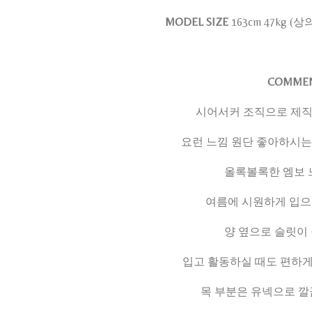
MODEL SIZE
163cm 47kg (
COMME
시어서커 조직으로 제직
요런 느낌 원단 좋아하시는
올록볼록한 엠보 
여름에 시원하게 입으
양 옆으로 슬릿이
입고 활동하실 때도 편하게 
목 부분은 유넥으로 