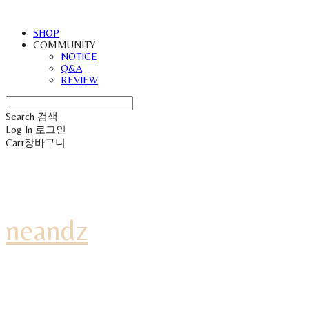
SHOP
COMMUNITY
NOTICE
Q&A
REVIEW
Search
검색
Log In
로그인
Cart
장바구니
neandz