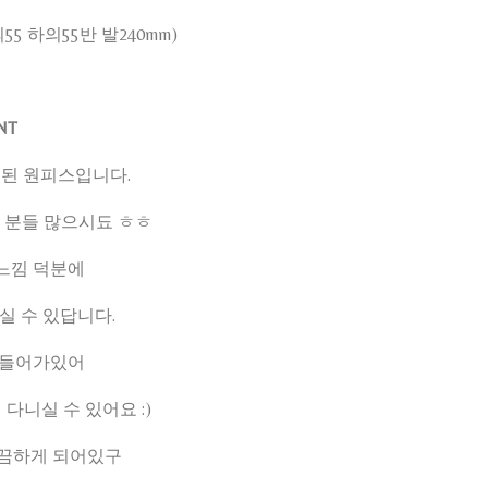
상의55 하의55반 발240mm)
NT
된 원피스입니다.
 분들 많으시됴 ㅎㅎ
느낌 덕분에
실 수 있답니다.
 들어가있어
다니실 수 있어요 :)
깔끔하게 되어있구