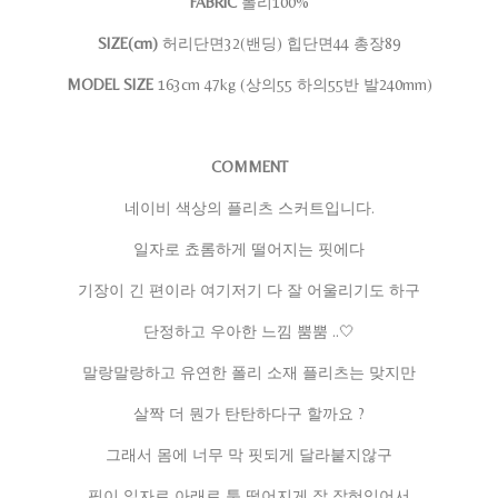
FABRIC
폴리100%
SIZE(cm)
허리단면32(밴딩) 힙단면44 총장89
MODEL SIZE
163cm 47kg (상의55 하의55반 발240mm)
COMMENT
네이비 색상의 플리츠 스커트입니다.
일자로 쵸롬하게 떨어지는 핏에다
기장이 긴 편이라 여기저기 다 잘 어울리기도 하구
단정하고 우아한 느낌 뿜뿜 ..🤍
말랑말랑하고 유연한 폴리 소재 플리츠는 맞지만
살짝 더 뭔가 탄탄하다구 할까요 ?
그래서 몸에 너무 막 핏되게 달라붙지않구
핏이 일자로 아래로 툭 떨어지게 잘 잡혀있어서