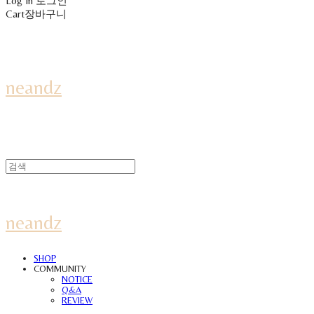
Log In
로그인
Cart
장바구니
neandz
neandz
SHOP
COMMUNITY
NOTICE
Q&A
REVIEW